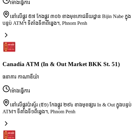
ម៉ោងធ្វើការ
នៅលើផ្លូវ ៥៧ កែងផ្លូវ ៣០៦ ខាងមុខភោជនីយដ្ឋាន Bijin Nabe ក្នុង
បន្ទប់ ATM។ ទីតាំងទី៣ពីឆ្វេង។
,
Phnom Penh
Canadia ATM (In & Out Market BKK St. 51)
ធនាគារ កាណាឌីយ៉ា
ម៉ោងធ្វើការ
នៅលើផ្លូវប៉ាស្ទ័រ (៥១) កែងផ្លូវ ២៩៤ ខាងមុខផ្សារ In & Out ក្នុងបន្ទប់
ATM។ ទីតាំងទី១ពីឆ្វេង។
,
Phnom Penh