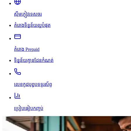
ស៊ីមភ្ញៀវទេសចរ
គំរោងទិន្នន័យល្អបំផុត
គំរោង Prepaid
ទិន្នន័យគ្មានដែនកំណត់
លេខកូដបុព្វបទទូរស័ព្ទ
ប្រៀបធៀបកញ្ចប់