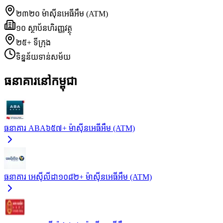
២៣២០
ម៉ាស៊ីនអេធីអឹម (ATM)
១០
ស្ថាប័នហិរញ្ញវត្ថុ
២៥+
ទីក្រុង
ទិន្នន័យទាន់សម័យ
ធនាគារនៅកម្ពុជា
ធនាគារ ABA
៦៥៧+
ម៉ាស៊ីនអេធីអឹម (ATM)
ធនាគារ អេស៊ីលីដា
១០៨២+
ម៉ាស៊ីនអេធីអឹម (ATM)