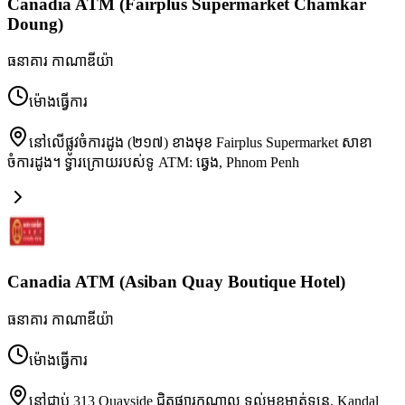
Canadia ATM (Fairplus Supermarket Chamkar
Doung)
ធនាគារ កាណាឌីយ៉ា
ម៉ោងធ្វើការ
នៅលើផ្លូវចំការដូង (២១៧) ខាងមុខ Fairplus Supermarket សាខា
ចំការដូង។ ទ្វារក្រោយរបស់​ទូ ATM: ឆ្វេង
,
Phnom Penh
Canadia ATM (Asiban Quay Boutique Hotel)
ធនាគារ កាណាឌីយ៉ា
ម៉ោងធ្វើការ
នៅជាប់ 313 Quayside ជិតផ្សារកណ្តាល ទល់មុខមាត់ទន្លេ
,
Kandal