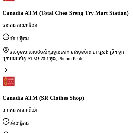
Canadia ATM (Total Chea Sreng Try Mart Station)
ធនាគារ កាណាឌីយ៉ា
ម៉ោងធ្វើការ
ទល់មុខសាលាបឋមសិក្សាទួលគោក ខាងមុខម៉ាត ជា ស្រេង ទ្រី។ ទ្វារ
ក្រោយរបស់ទូ ATM៖ ខាងឆ្វេង
,
Phnom Penh
Canadia ATM (SR Clothes Shop)
ធនាគារ កាណាឌីយ៉ា
ម៉ោងធ្វើការ