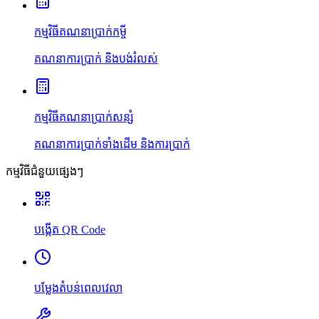
កម្មវិធីគណនាប្រាក់កម្ចី
គណនាការប្រាក់ និងបង់រំលស់
កម្មវិធីគណនាប្រាក់សន្សំ
គណនាការប្រាក់ទាំងដើម និងការប្រាក់
កម្មវិធីជំនួយផ្សេងៗ
បង្កើត QR Code
បម្លែងតំបន់ពេលវេលា