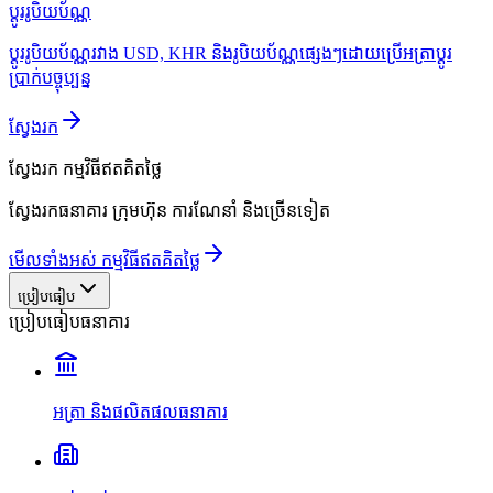
ប្ដូររូបិយប័ណ្ណ
ប្ដូររូបិយប័ណ្ណរវាង USD, KHR និងរូបិយប័ណ្ណផ្សេងៗដោយប្រើអត្រាប្ដូរ
ប្រាក់បច្ចុប្បន្ន
ស្វែងរក
ស្វែងរក
កម្មវិធីឥតគិតថ្លៃ
ស្វែងរកធនាគារ ក្រុមហ៊ុន ការណែនាំ និងច្រើនទៀត
មើលទាំងអស់ កម្មវិធីឥតគិតថ្លៃ
ប្រៀបធៀប
ប្រៀបធៀបធនាគារ
អត្រា និងផលិតផលធនាគារ