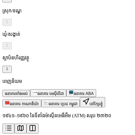
ស្រុក/ខណ្ឌ
ឃុំ/សង្កាត់
ស្ថាប័នហិរញ្ញវត្ថុ
ពេញនិយម
ធនាគារទាំងអស់
ធនាគារ អេស៊ីលីដា
ធនាគារ ABA
ធនាគារ កាណាឌីយ៉ា
ធនាគារ ប្រេដ កម្ពុជា
នៅក្បែរខ្ញុំ
១៩៤១–១៩៦០ នៃទីតាំងម៉ាស៊ីនអេធីអឹម (ATM) សរុប ២៣២០