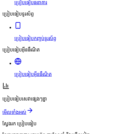
ប្រៀបធៀបធនាគារ
ប្រៀបធៀបទូរស័ព្ទ
ប្រៀបធៀបកញ្ចប់ទូរស័ព្ទ
ប្រៀបធៀបអ៊ីនធឺណិត
ប្រៀបធៀបអ៊ីនធឺណិត
ប្រៀបធៀបសេវាផ្សេងៗគ្នា
មើលទាំងអស់
ស្វែងរក
ប្រៀបធៀប