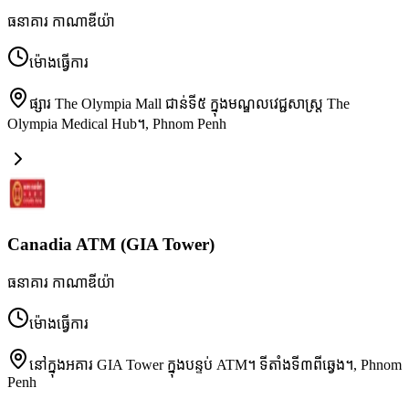
ធនាគារ កាណាឌីយ៉ា
ម៉ោងធ្វើការ
ផ្សារ The Olympia Mall ជាន់ទី៥ ក្នុងមណ្ឌលវេជ្ជសាស្ត្រ The
Olympia Medical Hub។
,
Phnom Penh
Canadia ATM (GIA Tower)
ធនាគារ កាណាឌីយ៉ា
ម៉ោងធ្វើការ
នៅក្នុងអគារ GIA Tower ក្នុងបន្ទប់ ATM។ ទីតាំងទី៣ពីឆ្វេង។
,
Phnom
Penh