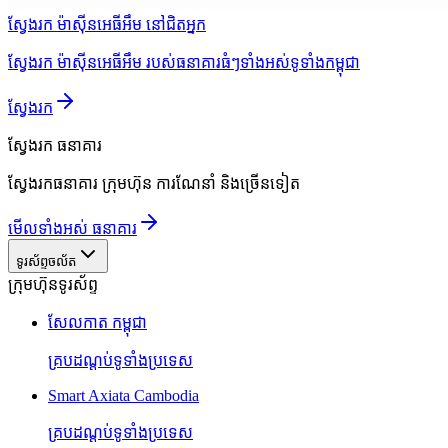
ស្វែងរក ម៉ាស៊ីនអេធីអឹម នៅជិតអ្នក
ស្វែងរក ម៉ាស៊ីនអេធីអឹម របស់ធនាគារធំៗទាំងអស់ទូទាំងកម្ពុជា
ស្វែងរក
ស្វែងរក
ធនាគារ
ស្វែងរកធនាគារ ក្រុមហ៊ុន ការណែនាំ និងច្រើនទៀត
មើលទាំងអស់ ធនាគារ
ទូរស័ព្ទចល័ត
ក្រុមហ៊ុនទូរស័ព្ទ
សែលកាត កម្ពុជា
គ្របដណ្តប់ទូទាំងប្រទេស
Smart Axiata Cambodia
គ្របដណ្តប់ទូទាំងប្រទេស