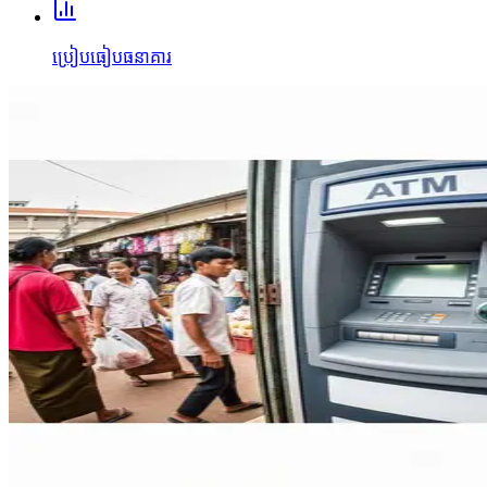
ប្រៀបធៀបធនាគារ