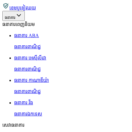
ខេមបូឌៀឈយ
ធនាគារ
ធនាគារពេញនិយម
ធនាគារ ABA
ធនាគារពាណិជ្ជ
ធនាគារ អេស៊ីលីដា
ធនាគារពាណិជ្ជ
ធនាគារ កាណាឌីយ៉ា
ធនាគារពាណិជ្ជ
ធនាគារ វីង
ធនាគារឯកទេស
សេវាធនាគារ