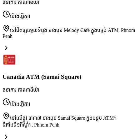
ធនាគារ កាណាឌីយ៉ា
ម៉ោងធ្វើការ
នៅជិតផ្សារទួលទំពូង ខាងមុខ Melody Café ក្នុងបន្ទប់ ATM
,
Phnom
Penh
Canadia ATM (Samai Square)
ធនាគារ កាណាឌីយ៉ា
ម៉ោងធ្វើការ
នៅលើផ្លូវ ៣៣៧ ខាងមុខ Samai Square ក្នុងបន្ទប់ ATM។
ទីតាំងទី១ពីស្តាំ។
,
Phnom Penh