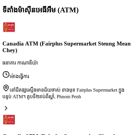
ទីតាំងម៉ាស៊ីនអេធីអឹម (ATM)
Canadia ATM (Fairplus Supermarket Steung Mean
Chey)
ធនាគារ កាណាឌីយ៉ា
ម៉ោងធ្វើការ
នៅជិតផ្សារស្ទឹងមានជ័យចាស់ ខាងមុខ Fairplus Supermarket ក្នុង
បន្ទប់ ATM។ តូបទី២រាប់ពីស្តាំ
,
Phnom Penh