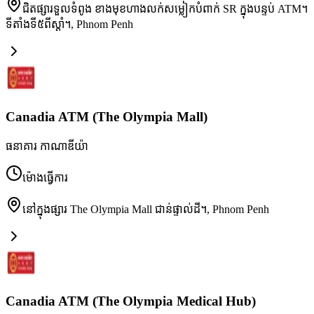
ជិតផ្សារទួលទំពូង ខាងមុខហាងលក់សម្លៀកបំពាក់ SR ក្នុងបន្ទប់ ATM។
ទីតាំងទី៥ពីស្តាំ។
,
Phnom Penh
Canadia ATM (The Olympia Mall)
ធនាគារ កាណាឌីយ៉ា
ម៉ោងធ្វើការ
នៅក្នុងផ្សារ The Olympia Mall ជាន់ផ្ទាល់ដី។
,
Phnom Penh
Canadia ATM (The Olympia Medical Hub)