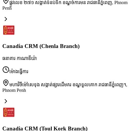
ផ្លូវលេខ ២៧១ សង្កាត់ទំនប់ទឹក ខណ្ឌចំការមន រាជធានីភ្នំពេញ
,
Phnom
Penh
Canadia CRM (Chenla Branch)
ធនាគារ កាណាឌីយ៉ា
ម៉ោងធ្វើការ
មហាវិថីម៉ៅសេទុង សង្កាត់ផ្សារដើមគរ ខណ្ឌទួលគោក រាជធានីភ្នំពេញ។
,
Phnom Penh
Canadia CRM (Toul Kork Branch)