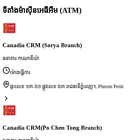
ទីតាំងម៉ាស៊ីនអេធីអឹម (ATM)
Canadia CRM (Sorya Branch)
ធនាគារ កាណាឌីយ៉ា
ម៉ោងធ្វើការ
ផ្ទះលេខ ១៣-៦១ ផ្លូវលេខ ៦៣ រាជធានីភ្នំពេញ។
,
Phnom Penh
Canadia CRM(Po Chen Tong Branch)