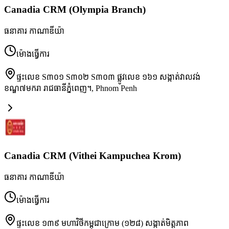
Canadia CRM (Olympia Branch)
ធនាគារ កាណាឌីយ៉ា
ម៉ោងធ្វើការ
ផ្ទះលេខ S៣០១ S៣០២ S៣០៣ ផ្លូវលេខ ១៦១ សង្កាត់វាលវង់
ខណ្ឌ៧មករា រាជធានីភ្នំពេញ។
,
Phnom Penh
Canadia CRM (Vithei Kampuchea Krom)
ធនាគារ កាណាឌីយ៉ា
ម៉ោងធ្វើការ
ផ្ទះលេខ ១៣៩ មហាវិថីកម្ពុជាក្រោម (១២៨) សង្កាត់មិត្តភាព