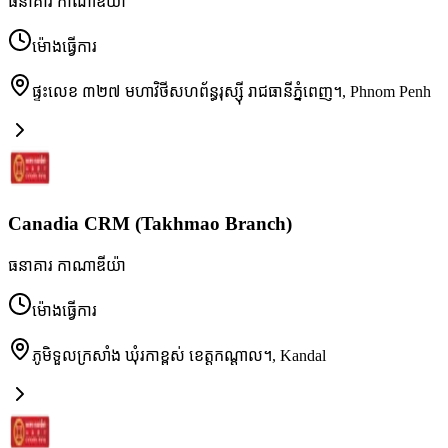
ធនាគារ កាណាឌីយ៉ា
ម៉ោងធ្វើការ
ផ្ទះលេខ ៣២៧ មហាវិថីសហព័ន្ធរុស្ស៊ី រាជធានីភ្នំពេញ។
,
Phnom Penh
Canadia CRM (Takhmao Branch)
ធនាគារ កាណាឌីយ៉ា
ម៉ោងធ្វើការ
ភូមិទួលក្រសាំង ឃុំរកាខ្ពស់ ខេត្តកណ្តាល។
,
Kandal