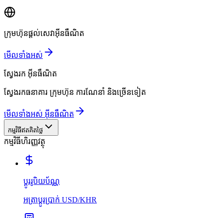
ក្រុមហ៊ុនផ្តល់សេវាអ៊ីនធឺណិត
មើលទាំងអស់
ស្វែងរក
អ៊ីនធឺណិត
ស្វែងរកធនាគារ ក្រុមហ៊ុន ការណែនាំ និងច្រើនទៀត
មើលទាំងអស់ អ៊ីនធឺណិត
កម្មវិធីឥតគិតថ្លៃ
កម្មវិធីហិរញ្ញវត្ថុ
ប្ដូររូបិយប័ណ្ណ
អត្រាប្ដូរប្រាក់ USD/KHR