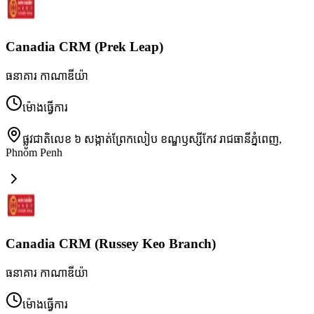
Canadia CRM (Prek Leap)
ធនាគារ កាណាឌីយ៉ា
ម៉ោងធ្វើការ
ផ្លូវជាតិលេខ ៦ សង្កាត់ព្រែកលៀប ខណ្ឌឫស្សីកែវ រាជធានីភ្នំពេញ
,
Phnom Penh
Canadia CRM (Russey Keo Branch)
ធនាគារ កាណាឌីយ៉ា
ម៉ោងធ្វើការ