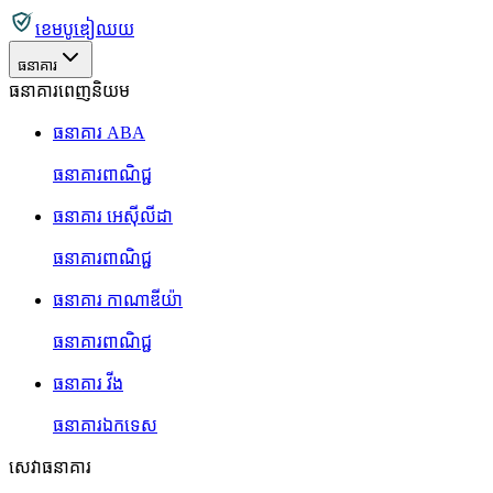
ខេមបូឌៀឈយ
ធនាគារ
ធនាគារពេញនិយម
ធនាគារ ABA
ធនាគារពាណិជ្ជ
ធនាគារ អេស៊ីលីដា
ធនាគារពាណិជ្ជ
ធនាគារ កាណាឌីយ៉ា
ធនាគារពាណិជ្ជ
ធនាគារ វីង
ធនាគារឯកទេស
សេវាធនាគារ