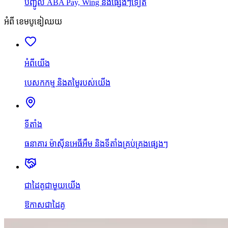
បញ្ជូល ABA Pay, Wing និងផ្សេងៗទៀត
អំពី ខេមបូឌៀឈយ
អំពីយើង
បេសកកម្ម និងតម្លៃរបស់យើង
ទីតាំង
ធនាគារ ម៉ាស៊ីនអេធីអឹម និងទីតាំងគ្រប់គ្រងផ្សេងៗ
ជាដៃគូជាមួយយើង
ឱកាសជាដៃគូ