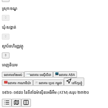
ស្រុក/ខណ្ឌ
ឃុំ/សង្កាត់
ស្ថាប័នហិរញ្ញវត្ថុ
ពេញនិយម
ធនាគារទាំងអស់
ធនាគារ អេស៊ីលីដា
ធនាគារ ABA
ធនាគារ កាណាឌីយ៉ា
ធនាគារ ប្រេដ កម្ពុជា
នៅក្បែរខ្ញុំ
១៩៦១–១៩៨០ នៃទីតាំងម៉ាស៊ីនអេធីអឹម (ATM) សរុប ២៣២០