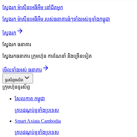
ស្វែងរក ម៉ាស៊ីនអេធីអឹម នៅជិតអ្នក
ស្វែងរក ម៉ាស៊ីនអេធីអឹម របស់ធនាគារធំៗទាំងអស់ទូទាំងកម្ពុជា
ស្វែងរក
ស្វែងរក
ធនាគារ
ស្វែងរកធនាគារ ក្រុមហ៊ុន ការណែនាំ និងច្រើនទៀត
មើលទាំងអស់ ធនាគារ
ទូរស័ព្ទចល័ត
ក្រុមហ៊ុនទូរស័ព្ទ
សែលកាត កម្ពុជា
គ្របដណ្តប់ទូទាំងប្រទេស
Smart Axiata Cambodia
គ្របដណ្តប់ទូទាំងប្រទេស