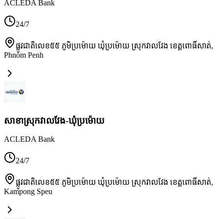
ACLEDA Bank
24/7
ផ្លូវជាតិលេខ៥៥ ភូមិប្រម៉ោយ ឃុំប្រម៉ោយ ស្រុកវាលវែង ខេត្តពោធិ៍សាត់
,
Phnom Penh
សាខាស្រុកវាលវែង-ឃុំប្រម៉ោយ
ACLEDA Bank
24/7
ផ្លូវជាតិលេខ៥៥ ភូមិប្រម៉ោយ ឃុំប្រម៉ោយ ស្រុកវាលវែង ខេត្តពោធិ៍សាត់
,
Kampong Speu