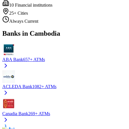
10
Financial institutions
25+
Cities
Always Current
Banks in Cambodia
ABA Bank
657+
ATMs
ACLEDA Bank
1082+
ATMs
Canadia Bank
269+
ATMs