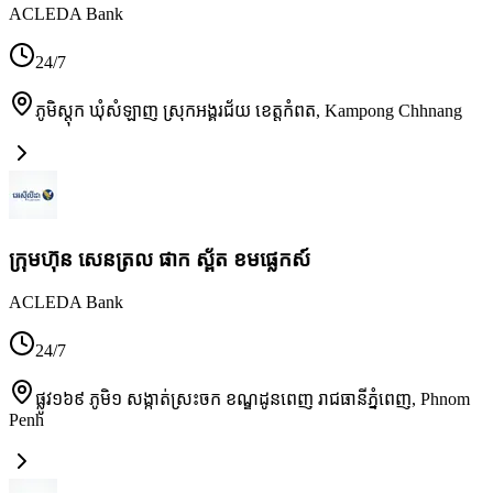
ACLEDA Bank
24/7
ភូមិស្តុក ឃុំសំឡាញ ស្រុកអង្គរជ័យ ខេត្តកំពត
,
Kampong Chhnang
ក្រុមហ៊ុន សេនត្រល ផាក ស្ព័ត ខមផ្លេកស៍
ACLEDA Bank
24/7
ផ្លូវ១៦៩ ភូមិ១ សង្កាត់ស្រះចក ខណ្ឌដូនពេញ រាជធានីភ្នំពេញ
,
Phnom
Penh