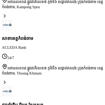
អគារលេខ១៨ ផ្លូវជាតិលេខ៧ ភូមិទី៦ សង្កាត់វាលវង់ ក្រុងកំពង់ចាម ខេត្ត
កំពង់ចាម
,
Kampong Speu
សាខា​ខេត្តកំពង់ចាម
ACLEDA Bank
24/7
អគារលេខ១៨ ផ្លូវជាតិលេខ៧ ភូមិទី៦ សង្កាត់វាលវង់ ក្រុងកំពង់ចាម ខេត្ត
កំពង់ចាម
,
Tboung Khmum
ផ្សារទំនើប អ៊ីអន សែនសុខ