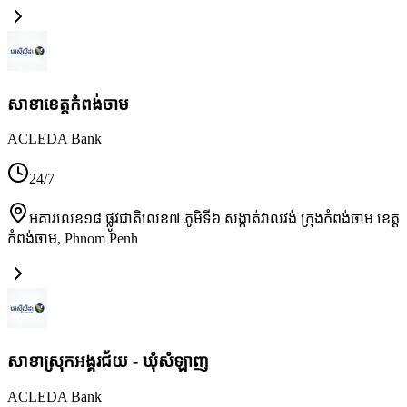
សាខា​ខេត្តកំពង់ចាម
ACLEDA Bank
24/7
អគារលេខ១៨ ផ្លូវជាតិលេខ៧ ភូមិទី៦ សង្កាត់វាលវង់ ក្រុងកំពង់ចាម ខេត្ត
កំពង់ចាម
,
Phnom Penh
សាខាស្រុកអង្គរជ័យ - ឃុំសំឡាញ
ACLEDA Bank