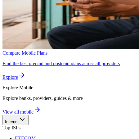
Compare Mobile Plans
Find the best prepaid and postpaid plans across all providers
Explore
Explore
Mobile
Explore banks, providers, guides & more
View all mobile
Internet
Top ISPs
EZECOM