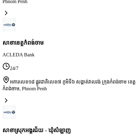
Phnom Penh
សាខា​ខេត្តកំពង់ចាម
ACLEDA Bank
24/7
អគារលេខ១៨ ផ្លូវជាតិលេខ៧ ភូមិទី៦ សង្កាត់វាលវង់ ក្រុងកំពង់ចាម ខេត្ត
កំពង់ចាម
,
Phnom Penh
សាខាស្រុកអង្គរជ័យ - ឃុំសំឡាញ