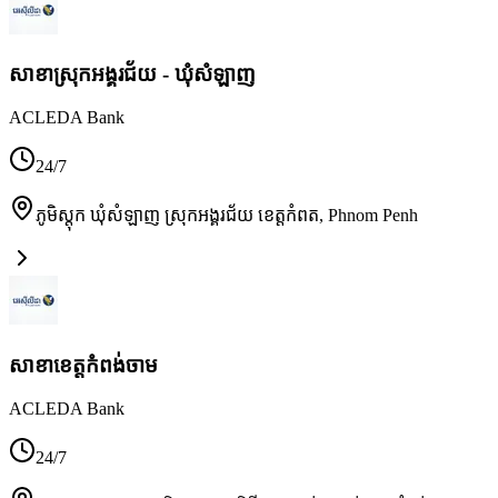
សាខាស្រុកអង្គរជ័យ - ឃុំសំឡាញ
ACLEDA Bank
24/7
ភូមិស្តុក ឃុំសំឡាញ ស្រុកអង្គរជ័យ ខេត្តកំពត
,
Phnom Penh
សាខា​ខេត្តកំពង់ចាម
ACLEDA Bank
24/7