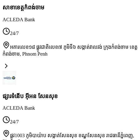
សាខា​ខេត្តកំពង់ចាម
ACLEDA Bank
24/7
អគារលេខ១៨ ផ្លូវជាតិលេខ៧ ភូមិទី៦ សង្កាត់វាលវង់ ក្រុងកំពង់ចាម ខេត្ត
កំពង់ចាម
,
Phnom Penh
ផ្សារទំនើប អ៊ីអន សែនសុខ
ACLEDA Bank
24/7
ផ្លូវ1003 ភូមិបាយ៉ាប សង្កាត់សែនសុខ ខណ្ឌសែនសុខ រាជធានីភ្នំពេញ
,