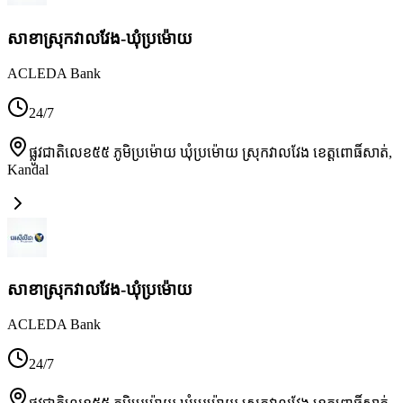
សាខាស្រុកវាលវែង-ឃុំប្រម៉ោយ
ACLEDA Bank
24/7
ផ្លូវជាតិលេខ៥៥ ភូមិប្រម៉ោយ ឃុំប្រម៉ោយ ស្រុកវាលវែង ខេត្តពោធិ៍សាត់
,
Kandal
សាខាស្រុកវាលវែង-ឃុំប្រម៉ោយ
ACLEDA Bank
24/7