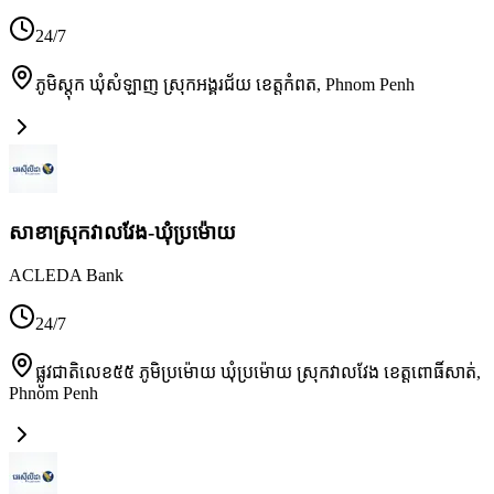
24/7
ភូមិស្តុក ឃុំសំឡាញ ស្រុកអង្គរជ័យ ខេត្តកំពត
,
Phnom Penh
សាខាស្រុកវាលវែង-ឃុំប្រម៉ោយ
ACLEDA Bank
24/7
ផ្លូវជាតិលេខ៥៥ ភូមិប្រម៉ោយ ឃុំប្រម៉ោយ ស្រុកវាលវែង ខេត្តពោធិ៍សាត់
,
Phnom Penh