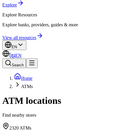
Explore
Explore
Resources
Explore banks, providers, guides & more
View all resources
EN
ខ្មែរ
EN
Search
Home
ATMs
ATM locations
Find nearby stores
2320
ATMs