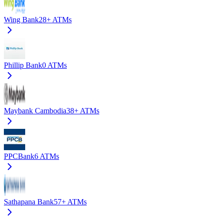
Wing Bank
28+
ATMs
Phillip Bank
0
ATMs
Maybank Cambodia
38+
ATMs
PPCBank
6
ATMs
Sathapana Bank
57+
ATMs