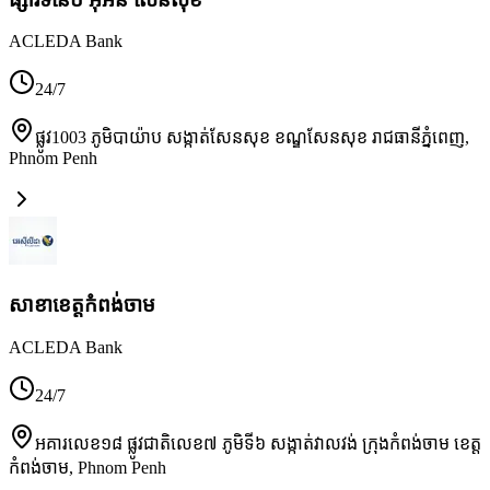
ACLEDA Bank
24/7
ផ្លូវ1003 ភូមិបាយ៉ាប សង្កាត់សែនសុខ ខណ្ឌសែនសុខ រាជធានីភ្នំពេញ
,
Phnom Penh
សាខា​ខេត្តកំពង់ចាម
ACLEDA Bank
24/7
អគារលេខ១៨ ផ្លូវជាតិលេខ៧ ភូមិទី៦ សង្កាត់វាលវង់ ក្រុងកំពង់ចាម ខេត្ត
កំពង់ចាម
,
Phnom Penh