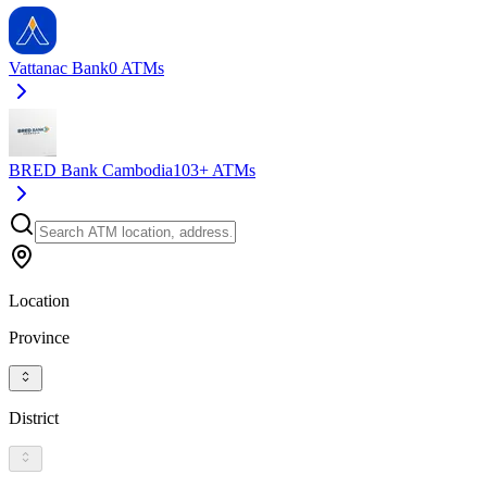
Vattanac Bank
0
ATMs
BRED Bank Cambodia
103+
ATMs
Location
Province
District