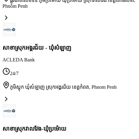
ផ្លូវជាតិលេខ៥៥ ភូមិប្រម៉ោយ ឃុំប្រម៉ោយ ស្រុកវាលវែង ខេត្តពោធិ៍សាត់
,
Phnom Penh
សាខាស្រុកអង្គរជ័យ - ឃុំសំឡាញ
ACLEDA Bank
24/7
ភូមិស្តុក ឃុំសំឡាញ ស្រុកអង្គរជ័យ ខេត្តកំពត
,
Phnom Penh
សាខាស្រុកវាលវែង-ឃុំប្រម៉ោយ