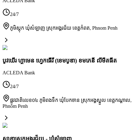
ACLEDA Bank
24/7
ភូមិស្តុក ឃុំសំឡាញ ស្រុកអង្គរជ័យ ខេត្តកំពត
,
Phnom Penh
បូវឃើរ ហ្គាមេន ហ្វេកធើរី (ខេមបូឌា) ខមភេនី លីមីតធីត
ACLEDA Bank
24/7
ផ្លូវជាតិលេខ០៤ ភូមិពងទឹក ឃុំបែកចាន​ ស្រុកអង្គស្នួល ខេត្តកណ្តាល
,
Phnom Penh
សាខាស្រុកអង្គរជ័យ - ឃុំសំឡាញ