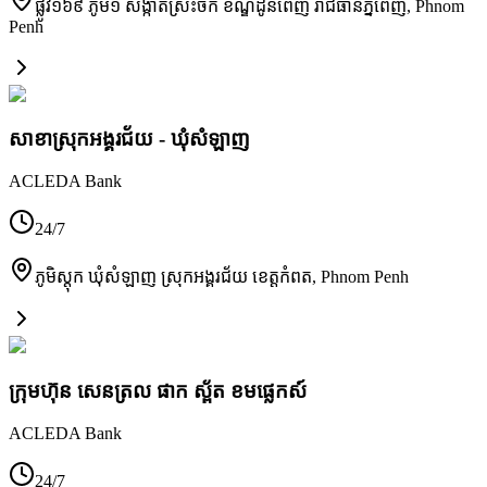
ផ្លូវ១៦៩ ភូមិ១ សង្កាត់ស្រះចក ខណ្ឌដូនពេញ រាជធានីភ្នំពេញ
,
Phnom
Penh
សាខាស្រុកអង្គរជ័យ - ឃុំសំឡាញ
ACLEDA Bank
24/7
ភូមិស្តុក ឃុំសំឡាញ ស្រុកអង្គរជ័យ ខេត្តកំពត
,
Phnom Penh
ក្រុមហ៊ុន សេនត្រល ផាក ស្ព័ត ខមផ្លេកស៍
ACLEDA Bank
24/7