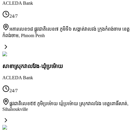
ACLEDA Bank
24/7
អគារលេខ១៨ ផ្លូវជាតិលេខ៧ ភូមិទី៦ សង្កាត់វាលវង់ ក្រុងកំពង់ចាម ខេត្ត
កំពង់ចាម
,
Phnom Penh
សាខាស្រុកវាលវែង-ឃុំប្រម៉ោយ
ACLEDA Bank
24/7
ផ្លូវជាតិលេខ៥៥ ភូមិប្រម៉ោយ ឃុំប្រម៉ោយ ស្រុកវាលវែង ខេត្តពោធិ៍សាត់
,
Sihanoukville