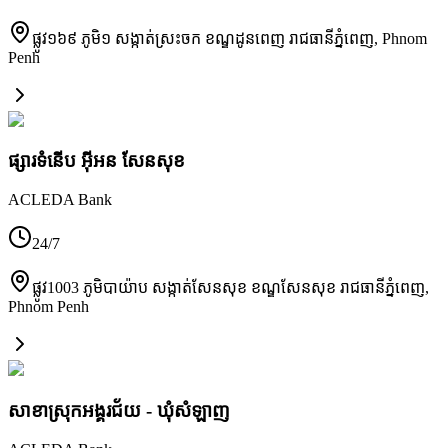
ផ្លូវ១៦៩ ភូមិ១ សង្កាត់ស្រះចក ខណ្ឌដូនពេញ រាជធានីភ្នំពេញ
,
Phnom
Penh
ផ្សារទំនើប អ៊ីអន សែនសុខ
ACLEDA Bank
24/7
ផ្លូវ1003 ភូមិបាយ៉ាប សង្កាត់សែនសុខ ខណ្ឌសែនសុខ រាជធានីភ្នំពេញ
,
Phnom Penh
សាខាស្រុកអង្គរជ័យ - ឃុំសំឡាញ