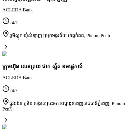
ACLEDA Bank
24/7
ភូមិស្តុក ឃុំសំឡាញ ស្រុកអង្គរជ័យ ខេត្តកំពត
,
Phnom Penh
ក្រុមហ៊ុន សេនត្រល ផាក ស្ព័ត ខមផ្លេកស៍
ACLEDA Bank
24/7
ផ្លូវ១៦៩ ភូមិ១ សង្កាត់ស្រះចក ខណ្ឌដូនពេញ រាជធានីភ្នំពេញ
,
Phnom
Penh