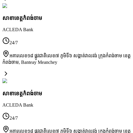
សាខា​ខេត្តកំពង់ចាម
ACLEDA Bank
24/7
អគារលេខ១៨ ផ្លូវជាតិលេខ៧ ភូមិទី៦ សង្កាត់វាលវង់ ក្រុងកំពង់ចាម ខេត្ត
កំពង់ចាម
,
Banteay Meanchey
សាខា​ខេត្តកំពង់ចាម
ACLEDA Bank
24/7
អគារលេខ១៨ ផ្លូវជាតិលេខ៧ ភូមិទី៦ សង្កាត់វាលវង់ ក្រុងកំពង់ចាម ខេត្ត