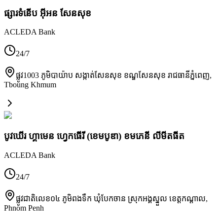
ផ្សារទំនើប អ៊ីអន សែនសុខ
ACLEDA Bank
24/7
ផ្លូវ1003 ភូមិបាយ៉ាប សង្កាត់សែនសុខ ខណ្ឌសែនសុខ រាជធានីភ្នំពេញ
,
Tboung Khmum
បូវឃើរ ហ្គាមេន ហ្វេកធើរី (ខេមបូឌា) ខមភេនី លីមីតធីត
ACLEDA Bank
24/7
ផ្លូវជាតិលេខ០៤ ភូមិពងទឹក ឃុំបែកចាន​ ស្រុកអង្គស្នួល ខេត្តកណ្តាល
,
Phnom Penh