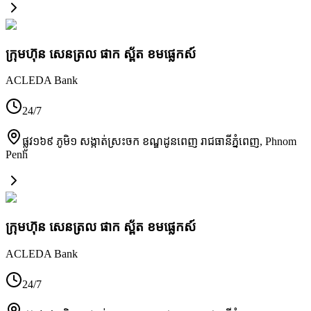
ក្រុមហ៊ុន សេនត្រល ផាក ស្ព័ត ខមផ្លេកស៍
ACLEDA Bank
24/7
ផ្លូវ១៦៩ ភូមិ១ សង្កាត់ស្រះចក ខណ្ឌដូនពេញ រាជធានីភ្នំពេញ
,
Phnom
Penh
ក្រុមហ៊ុន សេនត្រល ផាក ស្ព័ត ខមផ្លេកស៍
ACLEDA Bank
24/7