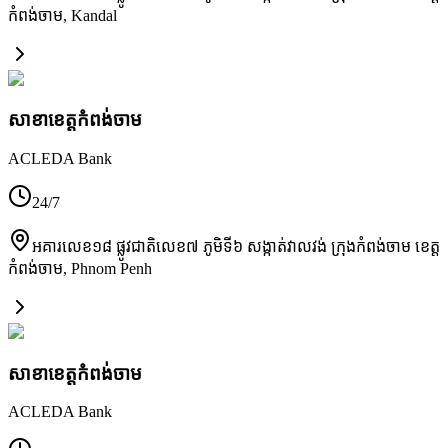
កំពង់ចាម
,
Kandal
សាខា​ខេត្តកំពង់ចាម
ACLEDA Bank
24/7
អគារលេខ១៨ ផ្លូវជាតិលេខ៧ ភូមិទី៦ សង្កាត់វាលវង់ ក្រុងកំពង់ចាម ខេត្ត
កំពង់ចាម
,
Phnom Penh
សាខា​ខេត្តកំពង់ចាម
ACLEDA Bank