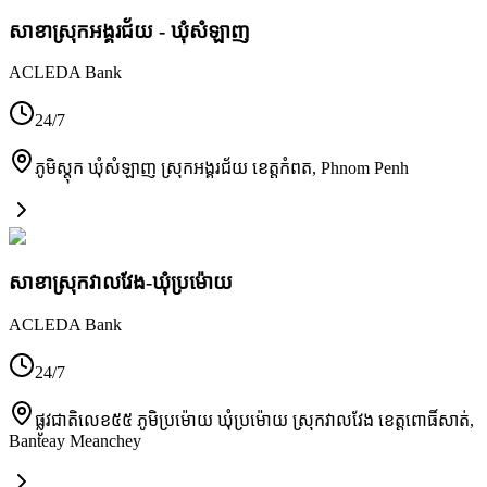
សាខាស្រុកអង្គរជ័យ - ឃុំសំឡាញ
ACLEDA Bank
24/7
ភូមិស្តុក ឃុំសំឡាញ ស្រុកអង្គរជ័យ ខេត្តកំពត
,
Phnom Penh
សាខាស្រុកវាលវែង-ឃុំប្រម៉ោយ
ACLEDA Bank
24/7
ផ្លូវជាតិលេខ៥៥ ភូមិប្រម៉ោយ ឃុំប្រម៉ោយ ស្រុកវាលវែង ខេត្តពោធិ៍សាត់
,
Banteay Meanchey