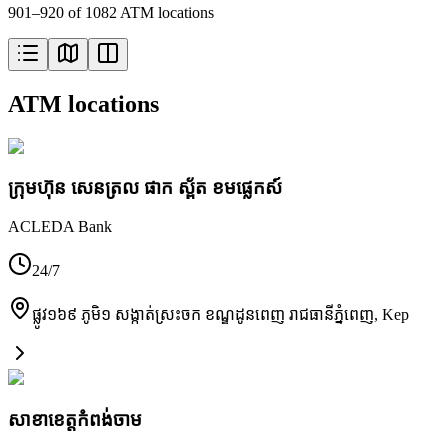
901–920 of 1082 ATM locations
ATM locations
ក្រុមហ៊ុន សេនត្រល ផាក ស្ព័ត ខមផ្លេកស៍
ACLEDA Bank
24/7
ផ្លូវ១៦៩ ភូមិ១ សង្កាត់ស្រះចក ខណ្ឌដូនពេញ រាជធានីភ្នំពេញ
,
Kep
សាខា​ខេត្តកំពង់ចាម