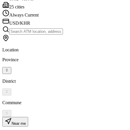
25 cities
Always Current
USD/KHR
Location
Province
District
Commune
Near me