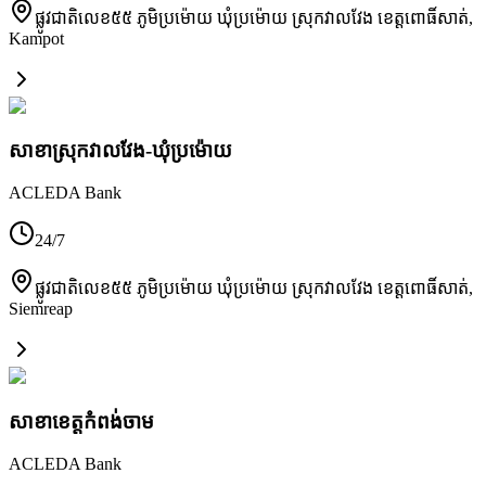
ផ្លូវជាតិលេខ៥៥ ភូមិប្រម៉ោយ ឃុំប្រម៉ោយ ស្រុកវាលវែង ខេត្តពោធិ៍សាត់
,
Kampot
សាខាស្រុកវាលវែង-ឃុំប្រម៉ោយ
ACLEDA Bank
24/7
ផ្លូវជាតិលេខ៥៥ ភូមិប្រម៉ោយ ឃុំប្រម៉ោយ ស្រុកវាលវែង ខេត្តពោធិ៍សាត់
,
Siemreap
សាខា​ខេត្តកំពង់ចាម
ACLEDA Bank