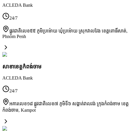
ACLEDA Bank
24/7
ផ្លូវជាតិលេខ៥៥ ភូមិប្រម៉ោយ ឃុំប្រម៉ោយ ស្រុកវាលវែង ខេត្តពោធិ៍សាត់
,
Phnom Penh
សាខា​ខេត្តកំពង់ចាម
ACLEDA Bank
24/7
អគារលេខ១៨ ផ្លូវជាតិលេខ៧ ភូមិទី៦ សង្កាត់វាលវង់ ក្រុងកំពង់ចាម ខេត្ត
កំពង់ចាម
,
Kampot