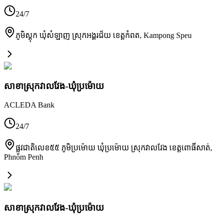
24/7
ភូមិស្តុក ឃុំសំឡាញ ស្រុកអង្គរជ័យ ខេត្តកំពត
,
Kampong Speu
សាខាស្រុកវាលវែង-ឃុំប្រម៉ោយ
ACLEDA Bank
24/7
ផ្លូវជាតិលេខ៥៥ ភូមិប្រម៉ោយ ឃុំប្រម៉ោយ ស្រុកវាលវែង ខេត្តពោធិ៍សាត់
,
Phnom Penh
សាខាស្រុកវាលវែង-ឃុំប្រម៉ោយ