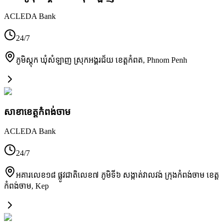
ACLEDA Bank
24/7
ភូមិស្តុក ឃុំសំឡាញ ស្រុកអង្គរជ័យ ខេត្តកំពត
,
Phnom Penh
សាខា​ខេត្តកំពង់ចាម
ACLEDA Bank
24/7
អគារលេខ១៨ ផ្លូវជាតិលេខ៧ ភូមិទី៦ សង្កាត់វាលវង់ ក្រុងកំពង់ចាម ខេត្ត
កំពង់ចាម
,
Kep