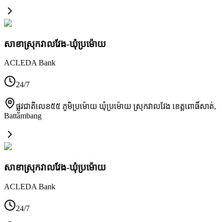
សាខាស្រុកវាលវែង-ឃុំប្រម៉ោយ
ACLEDA Bank
24/7
ផ្លូវជាតិលេខ៥៥ ភូមិប្រម៉ោយ ឃុំប្រម៉ោយ ស្រុកវាលវែង ខេត្តពោធិ៍សាត់
,
Battambang
សាខាស្រុកវាលវែង-ឃុំប្រម៉ោយ
ACLEDA Bank
24/7