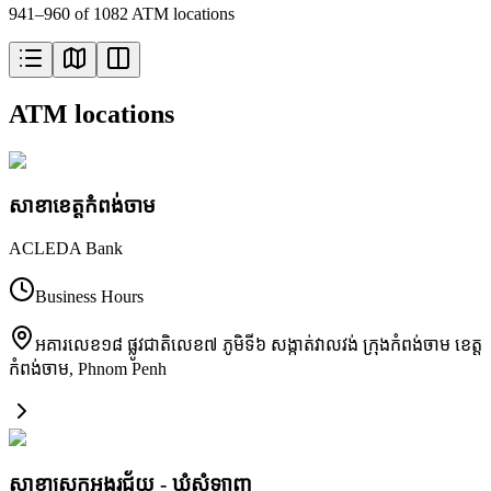
941–960 of 1082 ATM locations
ATM locations
សាខា​ខេត្តកំពង់ចាម
ACLEDA Bank
Business Hours
អគារលេខ១៨ ផ្លូវជាតិលេខ៧ ភូមិទី៦ សង្កាត់វាលវង់ ក្រុងកំពង់ចាម ខេត្ត
កំពង់ចាម
,
Phnom Penh
សាខាស្រុកអង្គរជ័យ - ឃុំសំឡាញ