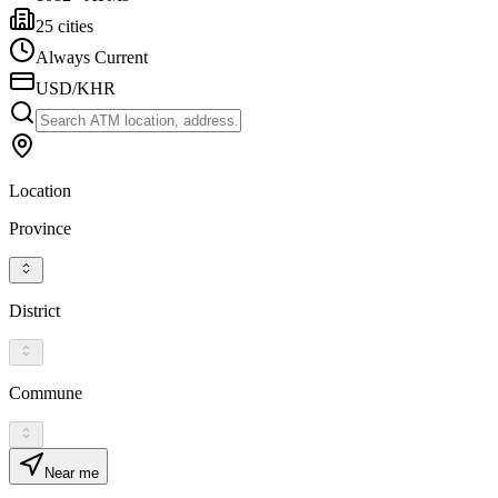
25 cities
Always Current
USD/KHR
Location
Province
District
Commune
Near me