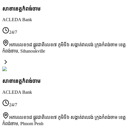
សាខា​ខេត្តកំពង់ចាម
ACLEDA Bank
24/7
អគារលេខ១៨ ផ្លូវជាតិលេខ៧ ភូមិទី៦ សង្កាត់វាលវង់ ក្រុងកំពង់ចាម ខេត្ត
កំពង់ចាម
,
Sihanoukville
សាខា​ខេត្តកំពង់ចាម
ACLEDA Bank
24/7
អគារលេខ១៨ ផ្លូវជាតិលេខ៧ ភូមិទី៦ សង្កាត់វាលវង់ ក្រុងកំពង់ចាម ខេត្ត
កំពង់ចាម
,
Phnom Penh