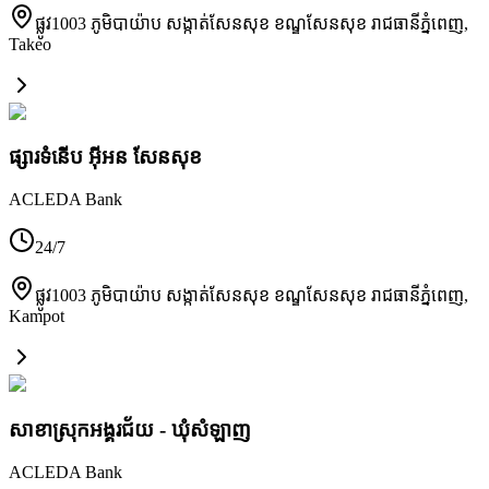
ផ្លូវ1003 ភូមិបាយ៉ាប សង្កាត់សែនសុខ ខណ្ឌសែនសុខ រាជធានីភ្នំពេញ
,
Takeo
ផ្សារទំនើប អ៊ីអន សែនសុខ
ACLEDA Bank
24/7
ផ្លូវ1003 ភូមិបាយ៉ាប សង្កាត់សែនសុខ ខណ្ឌសែនសុខ រាជធានីភ្នំពេញ
,
Kampot
សាខាស្រុកអង្គរជ័យ - ឃុំសំឡាញ
ACLEDA Bank