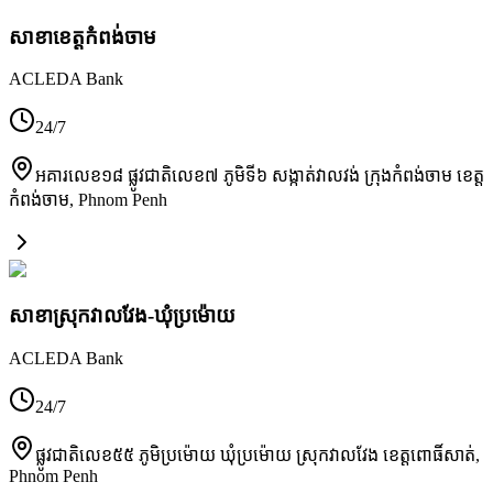
សាខា​ខេត្តកំពង់ចាម
ACLEDA Bank
24/7
អគារលេខ១៨ ផ្លូវជាតិលេខ៧ ភូមិទី៦ សង្កាត់វាលវង់ ក្រុងកំពង់ចាម ខេត្ត
កំពង់ចាម
,
Phnom Penh
សាខាស្រុកវាលវែង-ឃុំប្រម៉ោយ
ACLEDA Bank
24/7
ផ្លូវជាតិលេខ៥៥ ភូមិប្រម៉ោយ ឃុំប្រម៉ោយ ស្រុកវាលវែង ខេត្តពោធិ៍សាត់
,
Phnom Penh