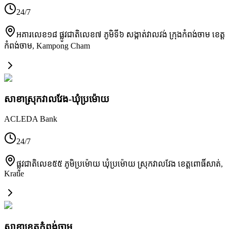
24/7
អគារលេខ១៨ ផ្លូវជាតិលេខ៧ ភូមិទី៦ សង្កាត់វាលវង់ ក្រុងកំពង់ចាម ខេត្ត
កំពង់ចាម
,
Kampong Cham
សាខាស្រុកវាលវែង-ឃុំប្រម៉ោយ
ACLEDA Bank
24/7
ផ្លូវជាតិលេខ៥៥ ភូមិប្រម៉ោយ ឃុំប្រម៉ោយ ស្រុកវាលវែង ខេត្តពោធិ៍សាត់
,
Kratie
សាខា​ខេត្តកំពង់ចាម