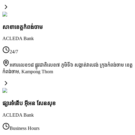
សាខា​ខេត្តកំពង់ចាម
ACLEDA Bank
24/7
អគារលេខ១៨ ផ្លូវជាតិលេខ៧ ភូមិទី៦ សង្កាត់វាលវង់ ក្រុងកំពង់ចាម ខេត្ត
កំពង់ចាម
,
Kampong Thom
ផ្សារទំនើប អ៊ីអន សែនសុខ
ACLEDA Bank
Business Hours