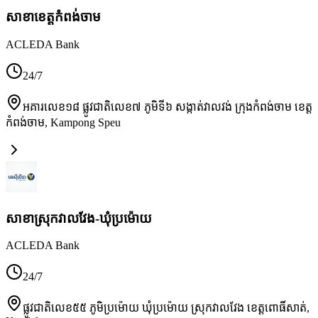
សាខា​ខេត្តកំពង់ចាម
ACLEDA Bank
24/7
អគារលេខ១៨ ផ្លូវជាតិលេខ៧ ភូមិទី៦ សង្កាត់វាលវង់ ក្រុងកំពង់ចាម ខេត្ត
កំពង់ចាម
,
Kampong Speu
សាខាស្រុកវាលវែង-ឃុំប្រម៉ោយ
ACLEDA Bank
24/7
ផ្លូវជាតិលេខ៥៥ ភូមិប្រម៉ោយ ឃុំប្រម៉ោយ ស្រុកវាលវែង ខេត្តពោធិ៍សាត់
,