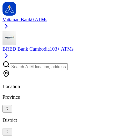
Vattanac Bank
0
ATMs
BRED Bank Cambodia
103+
ATMs
Location
Province
District