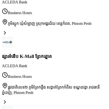
ACLEDA Bank
Business Hours
ភូមិស្តុក ឃុំសំឡាញ ស្រុកអង្គរជ័យ ខេត្តកំពត
,
Phnom Penh
ផ្សារទំនើប K-Mall ព្រែកត្នោត
ACLEDA Bank
Business Hours
ផ្លូវជាតិលេខ២ ភូមិព្រែកថ្លឹង សង្កាត់ព្រែកកំពឹស ខណ្ឌដង្កោ រាជធានី
ភ្នំពេញ
,
Phnom Penh