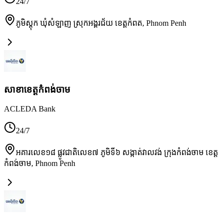
24/7
ភូមិស្តុក ឃុំសំឡាញ ស្រុកអង្គរជ័យ ខេត្តកំពត
,
Phnom Penh
សាខា​ខេត្តកំពង់ចាម
ACLEDA Bank
24/7
អគារលេខ១៨ ផ្លូវជាតិលេខ៧ ភូមិទី៦ សង្កាត់វាលវង់ ក្រុងកំពង់ចាម ខេត្ត
កំពង់ចាម
,
Phnom Penh