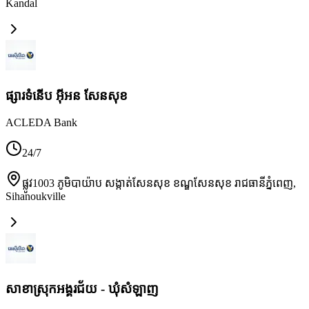
Kandal
ផ្សារទំនើប អ៊ីអន សែនសុខ
ACLEDA Bank
24/7
ផ្លូវ1003 ភូមិបាយ៉ាប សង្កាត់សែនសុខ ខណ្ឌសែនសុខ រាជធានីភ្នំពេញ
,
Sihanoukville
សាខាស្រុកអង្គរជ័យ - ឃុំសំឡាញ