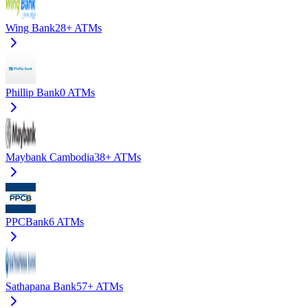
Wing Bank
28+
ATMs
Phillip Bank
0
ATMs
Maybank Cambodia
38+
ATMs
PPCBank
6
ATMs
Sathapana Bank
57+
ATMs