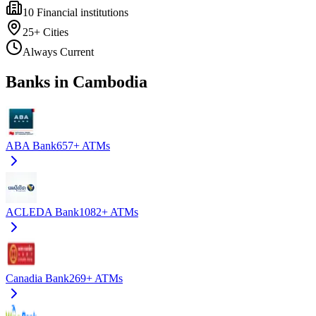
10
Financial institutions
25+
Cities
Always Current
Banks in Cambodia
ABA Bank
657+
ATMs
ACLEDA Bank
1082+
ATMs
Canadia Bank
269+
ATMs