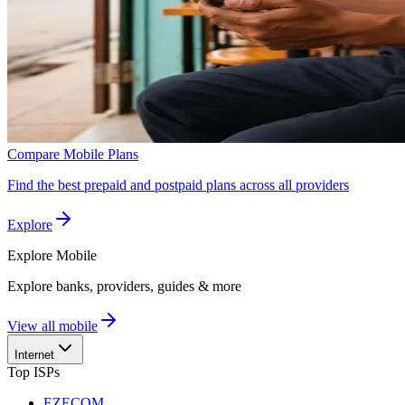
Compare Mobile Plans
Find the best prepaid and postpaid plans across all providers
Explore
Explore
Mobile
Explore banks, providers, guides & more
View all mobile
Internet
Top ISPs
EZECOM