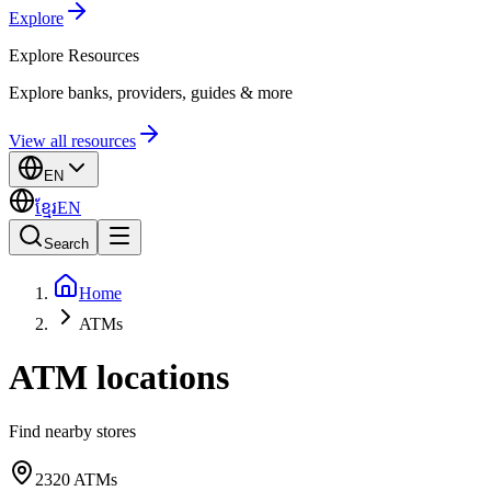
Explore
Explore
Resources
Explore banks, providers, guides & more
View all resources
EN
ខ្មែរ
EN
Search
Home
ATMs
ATM locations
Find nearby stores
2320
ATMs