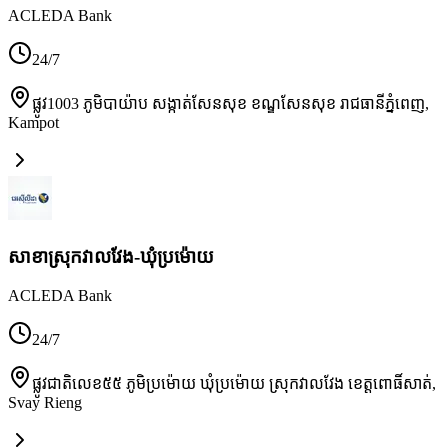
ACLEDA Bank
24/7
ផ្លូវ1003 ភូមិបាយ៉ាប សង្កាត់សែនសុខ ខណ្ឌសែនសុខ រាជធានីភ្នំពេញ
,
Kampot
សាខាស្រុកវាលវែង-ឃុំប្រម៉ោយ
ACLEDA Bank
24/7
ផ្លូវជាតិលេខ៥៥ ភូមិប្រម៉ោយ ឃុំប្រម៉ោយ ស្រុកវាលវែង ខេត្តពោធិ៍សាត់
,
Svay Rieng