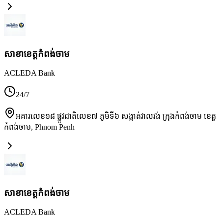
សាខា​ខេត្តកំពង់ចាម
ACLEDA Bank
24/7
អគារលេខ១៨ ផ្លូវជាតិលេខ៧ ភូមិទី៦ សង្កាត់វាលវង់ ក្រុងកំពង់ចាម ខេត្ត
កំពង់ចាម
,
Phnom Penh
សាខា​ខេត្តកំពង់ចាម
ACLEDA Bank