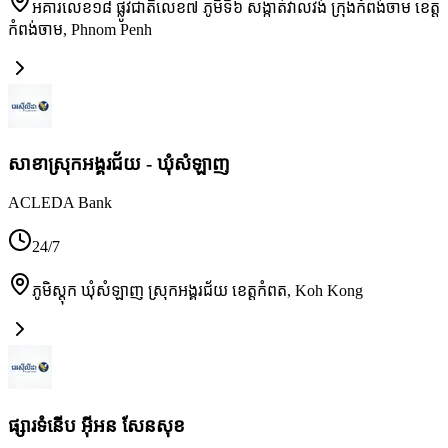
អគារលេខ១៨ ផ្លូវជាតិលេខ៧ ភូមិទី៦ សង្កាត់វាលវង់ ក្រុងកំពង់ចាម ខេត្ត
កំពង់ចាម
,
Phnom Penh
សាខាស្រុកអង្គរជ័យ - ឃុំសំឡាញ
ACLEDA Bank
24/7
ភូមិស្តុក ឃុំសំឡាញ ស្រុកអង្គរជ័យ ខេត្តកំពត
,
Koh Kong
ផ្សារទំនើប អ៊ីអន សែនសុខ