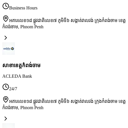
Business Hours
អគារលេខ១៨ ផ្លូវជាតិលេខ៧ ភូមិទី៦ សង្កាត់វាលវង់ ក្រុងកំពង់ចាម ខេត្ត
កំពង់ចាម
,
Phnom Penh
សាខា​ខេត្តកំពង់ចាម
ACLEDA Bank
24/7
អគារលេខ១៨ ផ្លូវជាតិលេខ៧ ភូមិទី៦ សង្កាត់វាលវង់ ក្រុងកំពង់ចាម ខេត្ត
កំពង់ចាម
,
Phnom Penh