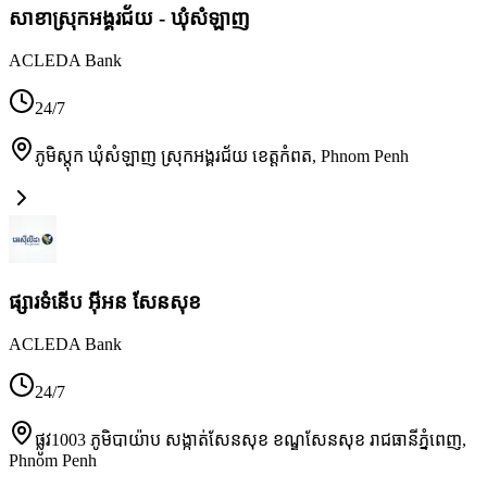
សាខាស្រុកអង្គរជ័យ - ឃុំសំឡាញ
ACLEDA Bank
24/7
ភូមិស្តុក ឃុំសំឡាញ ស្រុកអង្គរជ័យ ខេត្តកំពត
,
Phnom Penh
ផ្សារទំនើប អ៊ីអន សែនសុខ
ACLEDA Bank
24/7
ផ្លូវ1003 ភូមិបាយ៉ាប សង្កាត់សែនសុខ ខណ្ឌសែនសុខ រាជធានីភ្នំពេញ
,
Phnom Penh