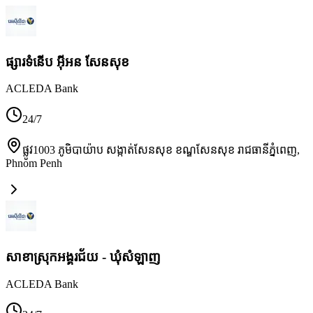
ផ្សារទំនើប អ៊ីអន សែនសុខ
ACLEDA Bank
24/7
ផ្លូវ1003 ភូមិបាយ៉ាប សង្កាត់សែនសុខ ខណ្ឌសែនសុខ រាជធានីភ្នំពេញ
,
Phnom Penh
សាខាស្រុកអង្គរជ័យ - ឃុំសំឡាញ
ACLEDA Bank